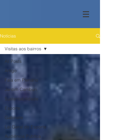
Notícias
Visitas aos bairros
All Posts
Artigo
Fala em Plenário
Jardim Camburi
Sustentabilidade
Esporte
Gabinete
Lei Geral do Esporte
Audiência Pública