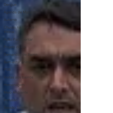
Dengue
Agenda de Mandato
Autismo
Chuvas na Grande
Vitória
Ação Parlamentar
Projeto de Lei
Demandas de Bairro
Bem-estar animal
PSB
Visitas aos bairros
Homenagem
Meio Ambiente
Inclusão
Sessão Solene