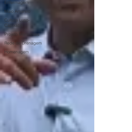
Enfermagem
Maio Amarelo
Cultura Luso-
Capixaba
Projeto Marsupiais
Rede de Drenagem
Homenagem