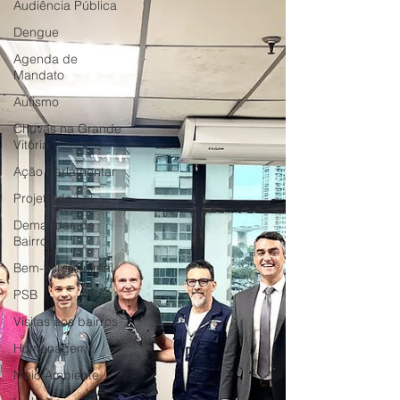
Audiência Pública
Dengue
Agenda de
Mandato
Autismo
Chuvas na Grande
Vitória
Ação Parlamentar
Projeto de Lei
Demandas de
Bairro
Bem-estar animal
PSB
Visitas aos bairros
Homenagem
Meio Ambiente