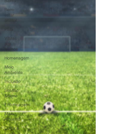
Bairro
Bem-
estar
animal
PSB
Visitas
aos
bairros
Homenagem
Meio
Ambiente
Inclusão
Sessão
Solene
Enfermagem
Maio
Amarelo
Cultura
Luso-