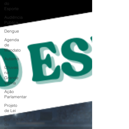
do
Esporte
Audiência
Pública
Dengue
Agenda
de
Mandato
Autismo
Chuvas
na
Grande
Vitória
Ação
Parlamentar
Projeto
de Lei
Demandas
de