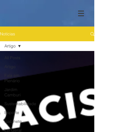
Notícias
Artigo
All Posts
Artigo
Fala em
Plenário
Jardim
Camburi
Sustentabilidade
Esporte
Gabinete
Lei Geral