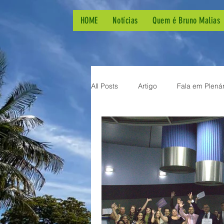
HOME
Notícias
Quem é Bruno Malias
All Posts
Artigo
Fala em Plenár
Lei Geral do Esporte
Audiênc
Chuvas na Grande Vitória
Aç
Visitas aos bairros
Homenag