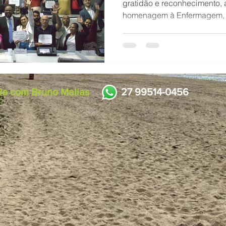
gratidão e reconhecimento,
homenagem à Enfermagem, re
Capixaba
Projeto Marsupiais
Rede de Drenagem
Hom
le com Bruno Malias
27 99514-0456