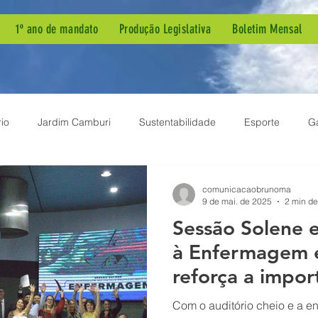
1º ano de mandato
Produção Legislativa
Boletim Mensal
io
Jardim Camburi
Sustentabilidade
Esporte
G
ia Pública
Dengue
Agenda de Mandato
Autismo
comunicacaobrunoma
9 de mai. de 2025
2 min de
Sessão Solene
ão Parlamentar
Projeto de Lei
Demandas de Bairro
B
à Enfermagem 
reforça a impor
em
Meio Ambiente
Inclusão
Sessão Solene
Enf
como prioridad
Com o auditório cheio e a e