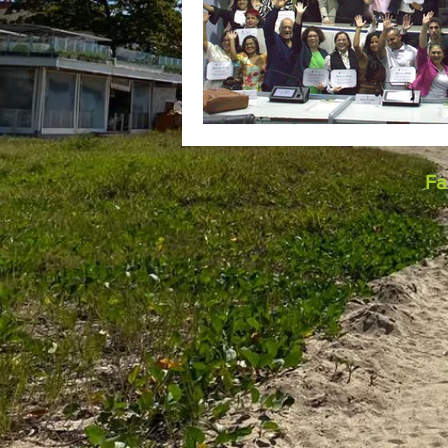
Maio Amarelo
Cultura Luso-
Fa