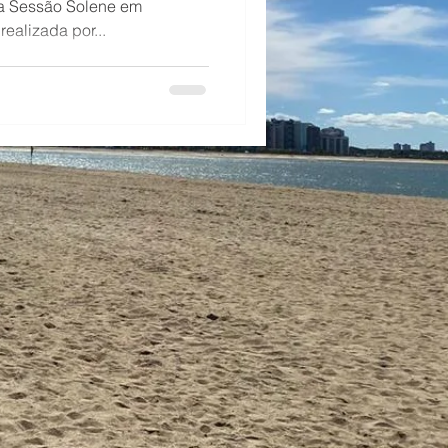
 a Sessão Solene em
alizada por...
enagem