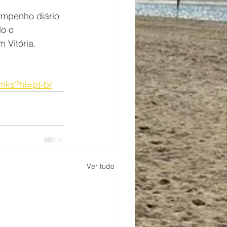
empenho diário 
o o 
 Vitória.
mks?hl=pt-br
Ver tudo