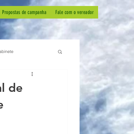
Propostas de campanha
Fale com o vereador
abinete
al de
em-estar animal
PSB
e
ermagem