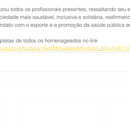
zou todos os profissionais presentes, ressaltando seu 
iedade mais saudável, inclusiva e solidária, reafirmand
dato com o esporte e a promoção da saúde pública em
mpletas de todos os homenageados no link 
le.com/drive/folders/19vl0MDjeW6ldRNgb4VL2BxxTyWZ1r