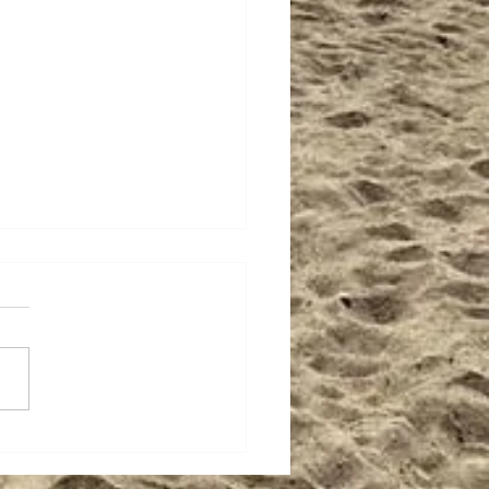
o Malias participa da
guração do Tancredinho