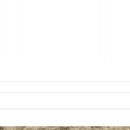
Bruno Malias defende
Brun
futebol feminino como
inau