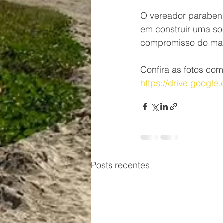
O vereador parabeni
em construir uma soc
compromisso do man
Confira as fotos co
https://drive.goog
Posts recentes