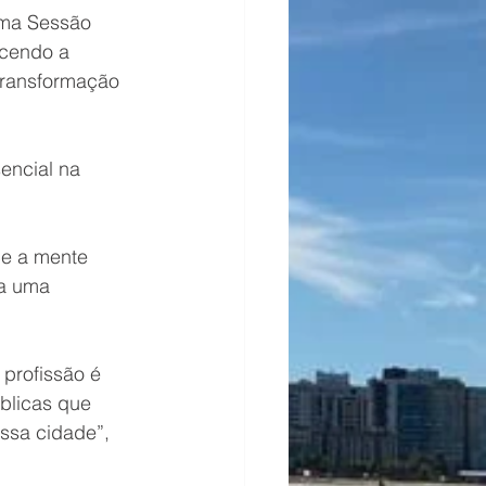
uma Sessão 
cendo a 
transformação 
encial na 
ce a mente 
ra uma 
 profissão é 
blicas que 
ssa cidade”, 