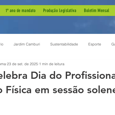
1º ano de mandato
Produção Legislativa
Boletim Mensal
io
Jardim Camburi
Sustentabilidade
Esporte
G
oma
23 de set. de 2025
1 min de leitura
ia Pública
Dengue
Agenda de Mandato
Autismo
elebra Dia do Profission
ão Parlamentar
Projeto de Lei
Demandas de Bairro
B
 Física em sessão solen
em
Meio Ambiente
Inclusão
Sessão Solene
Enf