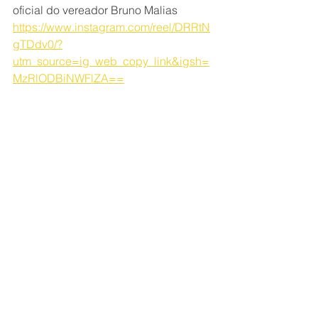
oficial do vereador Bruno Malias 
https://www.instagram.com/reel/DRRtN
gTDdv0/?
utm_source=ig_web_copy_link&igsh=
MzRlODBiNWFlZA==
Ver tudo
Posts recentes