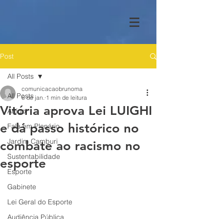
Post
All Posts
comunicacaobrunoma
All Posts
6 de jan.
1 min de leitura
Vitória aprova Lei LUIGHI
Artigo
e dá passo histórico no
Fala em Plenário
Jardim Camburi
combate ao racismo no
Sustentabilidade
esporte
Esporte
Gabinete
Lei Geral do Esporte
Audiência Pública