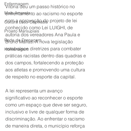
Enfermagem
Vitória deu um passo histórico no 
Maio Amarelo
enfrentamento ao racismo no esporte 
com a aprovação do projeto de lei 
Cultura Luso-Capixaba
conhecido como Lei LUIGHI, de 
Projeto Marsupiais
autoria dos vereadores Ana Paula e 
Rede de Drenagem
Bruno Malias. A nova legislação 
estabelece diretrizes para combater 
Homenagem
práticas racistas dentro das quadras e 
dos campos, fortalecendo a proteção 
aos atletas e promovendo uma cultura 
de respeito no esporte da capital.
A lei representa um avanço 
significativo ao reconhecer o esporte 
como um espaço que deve ser seguro, 
inclusivo e livre de qualquer forma de 
discriminação. Ao enfrentar o racismo 
de maneira direta, o município reforça 