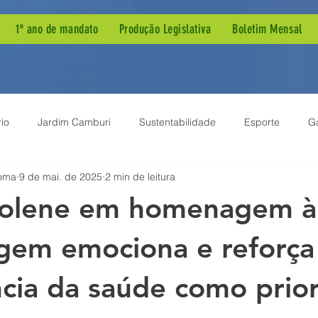
1º ano de mandato
Produção Legislativa
Boletim Mensal
io
Jardim Camburi
Sustentabilidade
Esporte
G
oma
9 de mai. de 2025
2 min de leitura
ia Pública
Dengue
Agenda de Mandato
Autismo
Solene em homenagem à
ão Parlamentar
Projeto de Lei
Demandas de Bairro
B
em emociona e reforça
cia da saúde como prio
em
Meio Ambiente
Inclusão
Sessão Solene
Enf