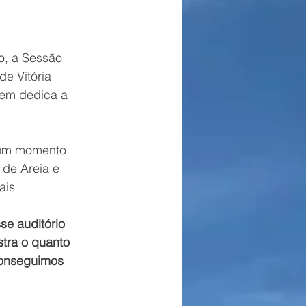
o, a Sessão 
e Vitória 
uem dedica a 
 um momento 
 de Areia e 
ais 
e auditório 
tra o quanto 
conseguimos 