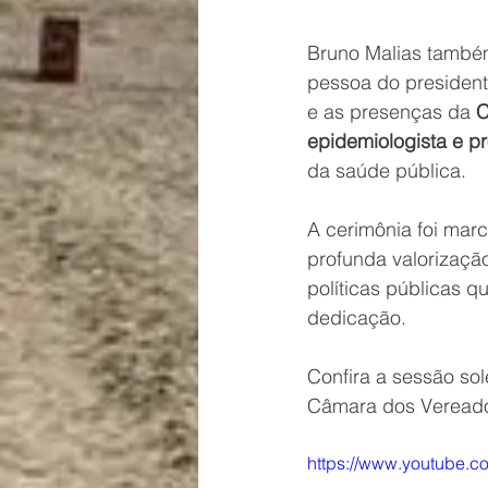
Bruno Malias també
pessoa do president
e as presenças da 
C
epidemiologista e p
da saúde pública.
A cerimônia foi mar
profunda valorizaçã
políticas públicas 
dedicação.
Confira a sessão sol
Câmara dos Vereador
https://www.youtube.c