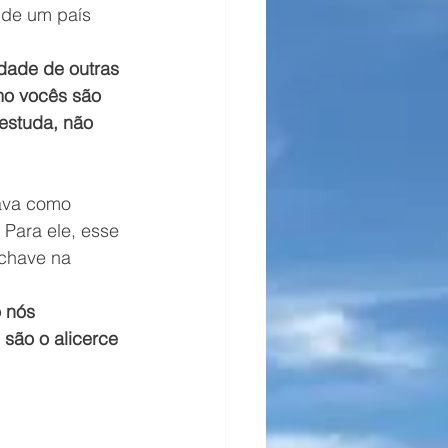
de um país 
dade de outras 
o vocês são 
estuda, não 
ava como 
. Para ele, esse 
chave na 
 nós 
 são o alicerce 