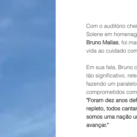
Com o auditório che
Solene em homenagem
Bruno Malias
, foi m
vida ao cuidado com
Em sua fala, Bruno 
tão significativo, re
fazendo um paralelo 
comprometidos com 
"Foram dez anos def
repleto, todos canta
somos uma nação un
avançar."