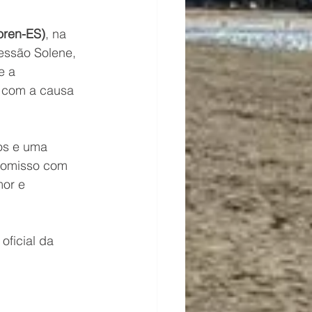
oren-ES)
, na 
Sessão Solene, 
 e a 
 com a causa 
os e uma 
romisso com 
or e 
oficial da 