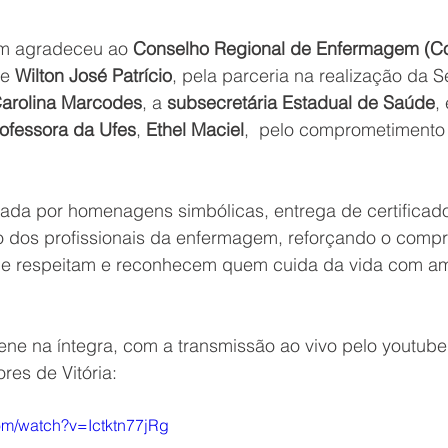
m agradeceu ao 
Conselho Regional de Enfermagem (C
e 
Wilton José Patrício
, pela parceria na realização da 
arolina Marcodes
, a 
subsecretária Estadual de Saúde
,
rofessora da Ufes
, 
Ethel Maciel
,  pelo comprometimento
cada por homenagens simbólicas, entrega de certificad
o dos profissionais da enfermagem, reforçando o comp
que respeitam e reconhecem quem cuida da vida com am
ene na íntegra, com a transmissão ao vivo pelo youtube 
es de Vitória: 
om/watch?v=Ictktn77jRg