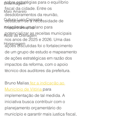
sobre estratégias para o equilíbrio 
Enfermagem
fiscal da cidade. Entre os 
Maio Amarelo
desdobramentos da reunião, 
Cultura Luso-Capixaba
destacam-se a necessidade de 
criação de um plano para 
Projeto Marsupiais
potencializar as receitas municipais 
Rede de Drenagem
nos anos de 2025 e 2026. Uma das 
Homenagem
ações discutidas foi o fortalecimento 
de um grupo de estudo e mapeamento 
de ações estratégicas em razão dos 
impactos da reforma, com o apoio 
técnico dos auditores da prefeitura.
Bruno Malias
 fez a indicação ao 
Município de Vitória 
para 
implementação de tal medida. A 
iniciativa busca contribuir com o 
planejamento orçamentário do 
município e garantir mais justiça fiscal, 