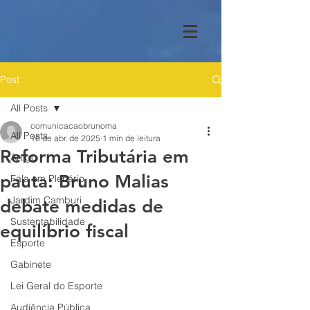
Post
All Posts
comunicacaobrunoma
All Posts
16 de abr. de 2025
1 min de leitura
Reforma Tributária em
Artigo
pauta: Bruno Malias
Fala em Plenário
Jardim Camburi
debate medidas de
Sustentabilidade
equilíbrio fiscal
Esporte
Gabinete
Lei Geral do Esporte
Audiência Pública