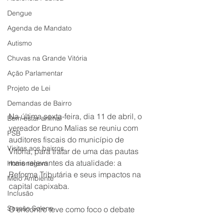
Dengue
Agenda de Mandato
Autismo
Chuvas na Grande Vitória
Ação Parlamentar
Projeto de Lei
Demandas de Bairro
Na última sexta-feira, dia 11 de abril, o 
Bem-estar animal
vereador Bruno Malias se reuniu com 
PSB
auditores fiscais do município de 
Visitas aos bairros
Vitória, para tratar de uma das pautas 
mais relevantes da atualidade: a 
Homenagem
Reforma Tributária e seus impactos na 
Meio Ambiente
capital capixaba.
Inclusão
Sessão Solene
O encontro teve como foco o debate 