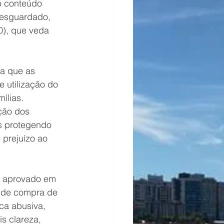
o conteúdo 
resguardado, 
), que veda 
na que as 
 utilização do 
ílias. 
ção dos 
s protegendo 
prejuízo ao 
to aprovado em 
ia de compra de 
ca abusiva, 
s clareza, 