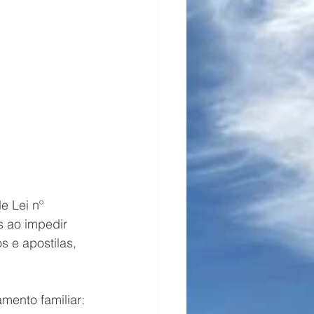
enagem
e Lei nº 
s ao impedir 
s e apostilas, 
mento familiar: 