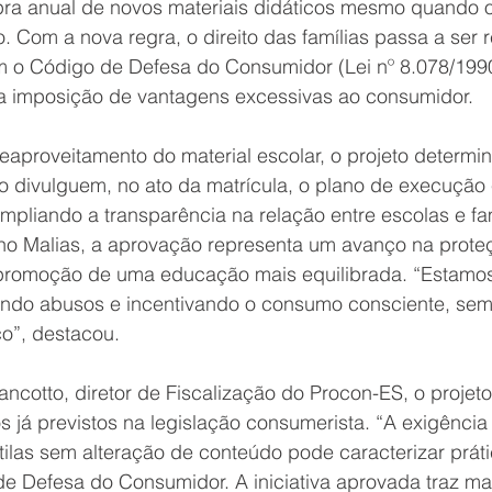
ra anual de novos materiais didáticos mesmo quando 
Com a nova regra, o direito das famílias passa a ser 
 o Código de Defesa do Consumidor (Lei nº 8.078/1990
 a imposição de vantagens excessivas ao consumidor. 
reaproveitamento do material escolar, o projeto determi
no divulguem, no ato da matrícula, o plano de execução e
 ampliando a transparência na relação entre escolas e fam
no Malias, a aprovação representa um avanço na prote
promoção de uma educação mais equilibrada. “Estamo
endo abusos e incentivando o consumo consciente, sem 
o”, destacou. 
ancotto, diretor de Fiscalização do Procon-ES, o proje
itos já previstos na legislação consumerista. “A exigênc
tilas sem alteração de conteúdo pode caracterizar práti
e Defesa do Consumidor. A iniciativa aprovada traz mai