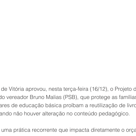
Capixaba
Projeto Marsupiais
Rede de Drenagem
Hom
e Vitória aprovou, nesta terça-feira (16/12), o Projeto d
do vereador Bruno Malias (PSB), que protege as família
ares de educação básica proíbam a reutilização de livro
 quando não houver alteração no conteúdo pedagógico. 
 uma prática recorrente que impacta diretamente o orça