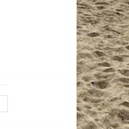
o Malias participa da
guração do Tancredinho