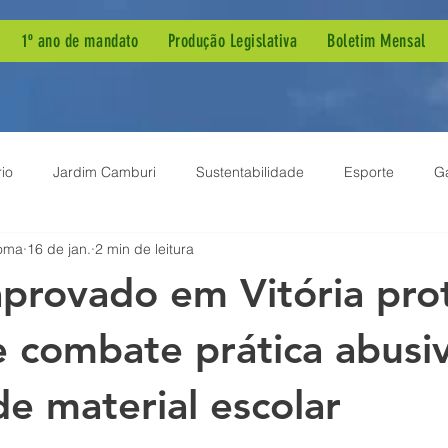
1º ano de mandato
Produção Legislativa
Boletim Mensal
io
Jardim Camburi
Sustentabilidade
Esporte
G
oma
16 de jan.
2 min de leitura
ia Pública
Dengue
Agenda de Mandato
Autismo
aprovado em Vitória pro
ão Parlamentar
Projeto de Lei
Demandas de Bairro
B
 e combate prática abusi
e material escolar
em
Meio Ambiente
Inclusão
Sessão Solene
Enf