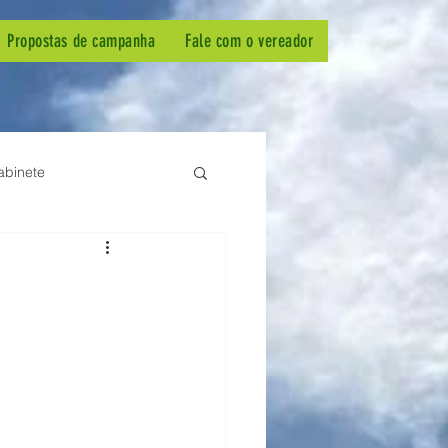
Propostas de campanha
Fale com o vereador
abinete
em-estar animal
PSB
ermagem