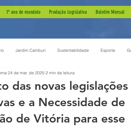
1º ano de mandato
Produção Legislativa
Boletim Mensal
io
Jardim Camburi
Sustentabilidade
Esporte
G
oma
24 de mar. de 2025
2 min de leitura
ia Pública
Dengue
Agenda de Mandato
Autismo
o das novas legislações
ão Parlamentar
Projeto de Lei
Demandas de Bairro
B
vas e a Necessidade de
ão de Vitória para esse
em
Meio Ambiente
Inclusão
Sessão Solene
Enf