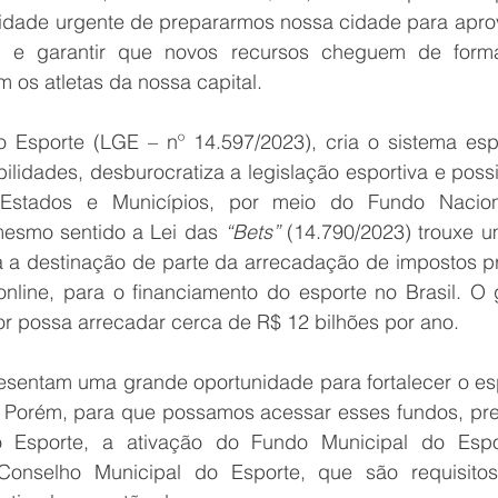
dade urgente de prepararmos nossa cidade para aprov
ra e garantir que novos recursos cheguem de forma 
 os atletas da nossa capital.  
 Esporte (LGE – nº 14.597/2023), cria o sistema espor
lidades, desburocratiza a legislação esportiva e possib
Estados e Municípios, por meio do Fundo Nacion
mesmo sentido a Lei das 
“Bets”
 (14.790/2023) trouxe u
a a destinação de parte da arrecadação de impostos pr
online, para o financiamento do esporte no Brasil. O g
or possa arrecadar cerca de R$ 12 bilhões por ano.
esentam uma grande oportunidade para fortalecer o espo
. Porém, para que possamos acessar esses fundos, pr
o Esporte, a ativação do Fundo Municipal do Espo
onselho Municipal do Esporte, que são requisitos 