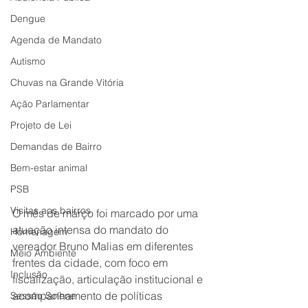
Dengue
Agenda de Mandato
Autismo
Chuvas na Grande Vitória
Ação Parlamentar
Projeto de Lei
Demandas de Bairro
Bem-estar animal
PSB
Visitas aos bairros
O mês de março foi marcado por uma 
atuação intensa do mandato do 
Homenagem
vereador Bruno Malias em diferentes 
Meio Ambiente
frentes da cidade, com foco em 
Inclusão
fiscalização, articulação institucional e 
acompanhamento de políticas 
Sessão Solene