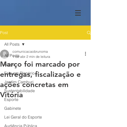
Post
All Posts
comunicacaobrunoma
All Posts
1 de abr.
2 min de leitura
Março foi marcado por
Artigo
entregas, fiscalização e
Fala em Plenário
Jardim Camburi
ações concretas em
Sustentabilidade
Vitória
Esporte
Gabinete
Lei Geral do Esporte
Audiência Pública