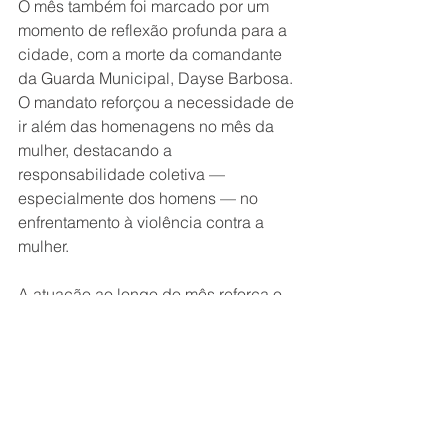
O mês também foi marcado por um 
momento de reflexão profunda para a 
cidade, com a morte da comandante 
da Guarda Municipal, Dayse Barbosa. 
O mandato reforçou a necessidade de 
ir além das homenagens no mês da 
mulher, destacando a 
responsabilidade coletiva — 
especialmente dos homens — no 
enfrentamento à violência contra a 
mulher.
A atuação ao longo do mês reforça o 
compromisso com uma política 
próxima das pessoas, baseada na 
escuta, na fiscalização e na busca por 
soluções concretas para os desafios 
da cidade.