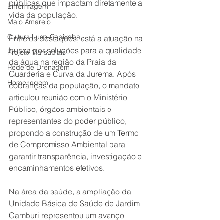
públicas que impactam diretamente a 
Enfermagem
vida da população.
Maio Amarelo
Cultura Luso-Capixaba
Entre os destaques, está a atuação na 
busca por soluções para a qualidade 
Projeto Marsupiais
da água na região da Praia da 
Rede de Drenagem
Guarderia e Curva da Jurema. Após 
Homenagem
cobranças da população, o mandato 
articulou reunião com o Ministério 
Público, órgãos ambientais e 
representantes do poder público, 
propondo a construção de um Termo 
de Compromisso Ambiental para 
garantir transparência, investigação e 
encaminhamentos efetivos.
Na área da saúde, a ampliação da 
Unidade Básica de Saúde de Jardim 
Camburi representou um avanço 