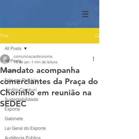
Post
All Posts
comunicacaobrunoma
All Posts
15 de jan.
1 min de leitura
Mandato acompanha
Artigo
comerciantes da Praça do
Fala em Plenário
Jardim Camburi
Chorinho em reunião na
Sustentabilidade
SEDEC
Esporte
Gabinete
Lei Geral do Esporte
Audiência Pública