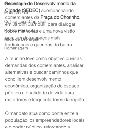
Secretaria de Desenvolvimento da 
Enfermagem
Cidade (SEDEC)
 acompanhando 
Maio Amarelo
comerciantes da 
Praça do Chorinho
, 
Cultura Luso-Capixaba
em Jardim Camburi, para dialogar 
Projeto Marsupiais
sobre melhorias e uma nova visão 
para um dos espaços mais 
Rede de Drenagem
tradicionais e queridos do bairro.
Homenagem
A reunião teve como objetivo ouvir as 
demandas dos comerciantes, analisar 
alternativas e buscar caminhos que 
conciliem desenvolvimento 
econômico, organização do espaço 
público e qualidade de vida para 
moradores e frequentadores da região.
O mandato atua como ponte entre a 
população, os empreendedores locais 
e o poder público, reforçando a 