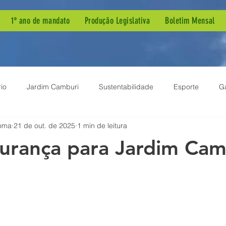
1º ano de mandato
Produção Legislativa
Boletim Mensal
io
Jardim Camburi
Sustentabilidade
Esporte
G
oma
21 de out. de 2025
1 min de leitura
ia Pública
Dengue
Agenda de Mandato
Autismo
urança para Jardim Cam
ão Parlamentar
Projeto de Lei
Demandas de Bairro
B
em
Meio Ambiente
Inclusão
Sessão Solene
Enf