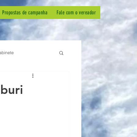
Propostas de campanha
Fale com o vereador
abinete
buri
em-estar animal
PSB
ermagem