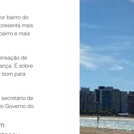
r bairro do 
presenta mais 
bairro e mais 
ensação de 
ança. É sobre 
r bom para 
secretário de 
do Governo do 
m 