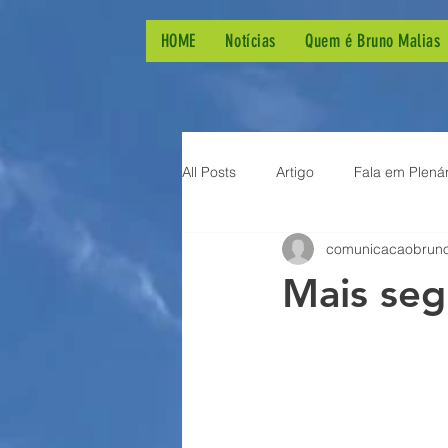
HOME
Notícias
Quem é Bruno Malias
All Posts
Artigo
Fala em Plenár
comunicacaobrun
Lei Geral do Esporte
Audiênc
Mais seg
Chuvas na Grande Vitória
Aç
Visitas aos bairros
Homenag