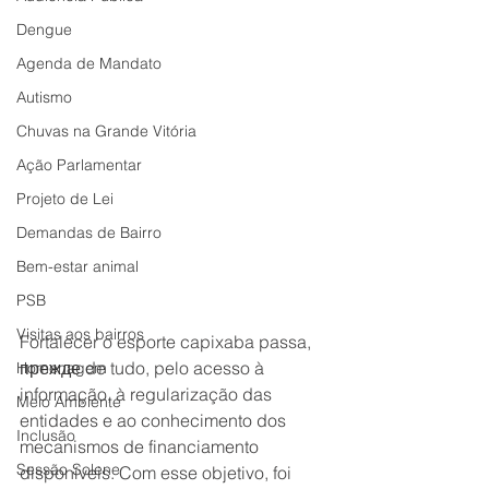
Dengue
Agenda de Mandato
Autismo
Chuvas na Grande Vitória
Ação Parlamentar
Projeto de Lei
Demandas de Bairro
Bem-estar animal
PSB
Visitas aos bairros
Fortalecer o esporte capixaba passa, 
прежде de tudo, pelo acesso à 
Homenagem
informação, à regularização das 
Meio Ambiente
entidades e ao conhecimento dos 
Inclusão
mecanismos de financiamento 
Sessão Solene
disponíveis. Com esse objetivo, foi 