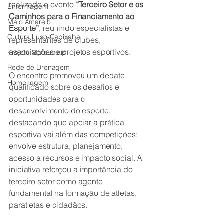
realizado o evento 
“Terceiro Setor e os 
Enfermagem
Caminhos para o Financiamento ao 
Maio Amarelo
Esporte”
, reunindo especialistas e 
Cultura Luso-Capixaba
representantes de clubes, 
associações e projetos esportivos.
Projeto Marsupiais
Rede de Drenagem
O encontro promoveu um debate 
Homenagem
qualificado sobre os desafios e 
oportunidades para o 
desenvolvimento do esporte, 
destacando que apoiar a prática 
esportiva vai além das competições: 
envolve estrutura, planejamento, 
acesso a recursos e impacto social. A 
iniciativa reforçou a importância do 
terceiro setor como agente 
fundamental na formação de atletas, 
paratletas e cidadãos.