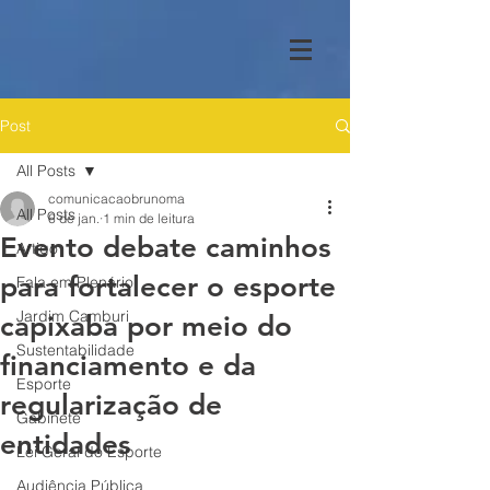
Post
All Posts
comunicacaobrunoma
All Posts
6 de jan.
1 min de leitura
Evento debate caminhos
Artigo
para fortalecer o esporte
Fala em Plenário
Jardim Camburi
capixaba por meio do
Sustentabilidade
financiamento e da
Esporte
regularização de
Gabinete
entidades
Lei Geral do Esporte
Audiência Pública