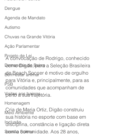
Dengue
Agenda de Mandato
Autismo
Chuvas na Grande Vitória
Ação Parlamentar
Projeto de Lei
A convocação de Rodrigo, conhecido 
Demandas de Bairro
como Digão, para a Seleção Brasileira 
de Beach Soccer é motivo de orgulho 
Bem-estar animal
para Vitória e, principalmente, para as 
PSB
comunidades que acompanham de 
Visitas aos bairros
perto a sua trajetória.
Homenagem
Cria de Maria Ortiz, Digão construiu 
Meio Ambiente
sua história no esporte com base em 
Inclusão
disciplina, constância e ligação direta 
com a comunidade. Aos 28 anos, 
Sessão Solene