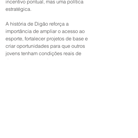
incentivo pontual, mas uma política 
estratégica.
A história de Digão reforça a 
importância de ampliar o acesso ao 
esporte, fortalecer projetos de base e 
criar oportunidades para que outros 
jovens tenham condições reais de 
desenvolver seu talento.
“Quando a gente investe no esporte, a 
gente investe em futuro. O Digão é 
exemplo disso”, reforça Bruno.
Um novo capítulo
A convocação para a Seleção 
Brasileira marca um novo momento na 
carreira do atleta e coloca Vitória mais 