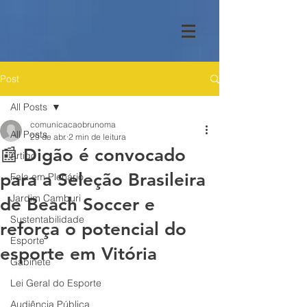
Post
All Posts
comunicacaobrunoma
All Posts
29 de abr.
2 min de leitura
📰 Digão é convocado
Artigo
para a Seleção Brasileira
Fala em Plenário
Jardim Camburi
de Beach Soccer e
Sustentabilidade
reforça o potencial do
Esporte
esporte em Vitória
Gabinete
Lei Geral do Esporte
Audiência Pública