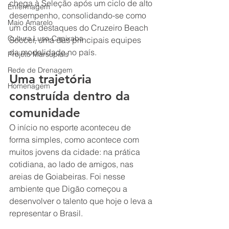
chega à Seleção após um ciclo de alto 
Enfermagem
desempenho, consolidando-se como 
Maio Amarelo
um dos destaques do Cruzeiro Beach 
Cultura Luso-Capixaba
Soccer, uma das principais equipes 
da modalidade no país.
Projeto Marsupiais
Rede de Drenagem
Uma trajetória 
Homenagem
construída dentro da 
comunidade
O início no esporte aconteceu de 
forma simples, como acontece com 
muitos jovens da cidade: na prática 
cotidiana, ao lado de amigos, nas 
areias de Goiabeiras. Foi nesse 
ambiente que Digão começou a 
desenvolver o talento que hoje o leva a 
representar o Brasil.