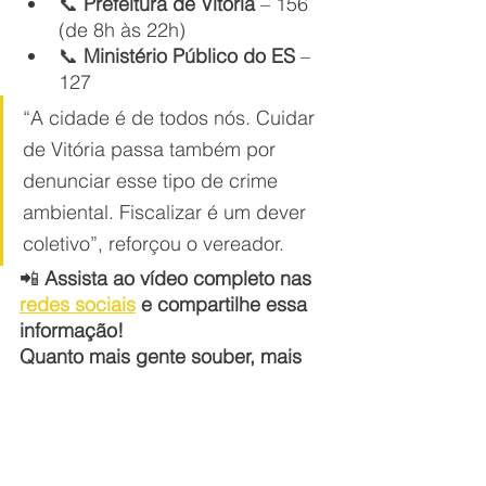
📞 
Prefeitura de Vitória
 – 156 
(de 8h às 22h)
📞 
Ministério Público do ES
 – 
127
“A cidade é de todos nós. Cuidar 
de Vitória passa também por 
denunciar esse tipo de crime 
ambiental. Fiscalizar é um dever 
coletivo”, reforçou o vereador.
📲 
Assista ao vídeo completo nas 
redes sociais
 e compartilhe essa 
informação! 
Quanto mais gente souber, mais 
chances temos de resolver.
Agenda de Mandato
Meio Ambiente
Rede de Drenagem