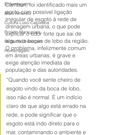
Enfermagem
Camburi, foi identificado mais um 
ponto com possível ligação 
Maio Amarelo
irregular de esgoto à rede de 
Cultura Luso-Capixaba
drenagem urbana, o que pode 
Projeto Marsupiais
explicar o odor forte que sai de 
algumas bocas de lobo da região. 
Rede de Drenagem
O problema, infelizmente comum 
Homenagem
em áreas urbanas, é grave e 
exige atenção imediata da 
população e das autoridades.
“Quando você sente cheiro de 
esgoto vindo da boca de lobo, 
isso não é normal. É um indício 
claro de que algo está errado na 
rede, e pode significar que o 
esgoto está indo direto para o 
mar, contaminando o ambiente e 