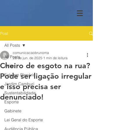
Post
All Posts
comunicacaobrunoma
All Posts
26 de jun. de 2025
1 min de leitura
Cheiro de esgoto na rua?
Artigo
Pode ser ligação irregular
Fala em Plenário
Jardim Camburi
e isso precisa ser
Sustentabilidade
denunciado!
Esporte
Gabinete
Lei Geral do Esporte
Audiência Pública