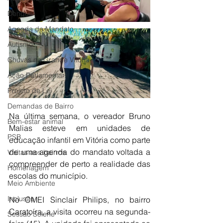
Dengue
Agenda de Mandato
Autismo
Chuvas na Grande Vitória
Ação Parlamentar
Projeto de Lei
Demandas de Bairro
Na última semana, o vereador Bruno 
Bem-estar animal
Malias esteve em unidades de 
PSB
educação infantil em Vitória como parte 
de uma agenda do mandato voltada a 
Visitas aos bairros
compreender de perto a realidade das 
Homenagem
escolas do município.
Meio Ambiente
Inclusão
No CMEI Sinclair Philips, no bairro 
Caratoíra, a visita ocorreu na segunda-
Sessão Solene