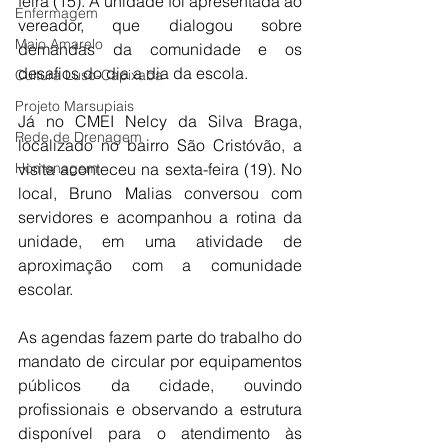
feira (15). A unidade foi apresentada ao 
Enfermagem
vereador, que dialogou sobre 
Maio Amarelo
demandas da comunidade e os 
desafios do dia a dia da escola.
Cultura Luso-Capixaba
Projeto Marsupiais
Já no CMEI Nelcy da Silva Braga, 
Rede de Drenagem
localizado no bairro São Cristóvão, a 
Homenagem
visita aconteceu na sexta-feira (19). No 
local, Bruno Malias conversou com 
servidores e acompanhou a rotina da 
unidade, em uma atividade de 
aproximação com a comunidade 
escolar.
As agendas fazem parte do trabalho do 
mandato de circular por equipamentos 
públicos da cidade, ouvindo 
profissionais e observando a estrutura 
disponível para o atendimento às 