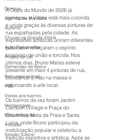
Dengue
A Copa do Mundo de 2026 já 
começou, e Vitória está mais colorida 
Agenda de Mandato
e unida graças às diversas pinturas de 
Autismo
rua espalhadas pela cidade. As 
Chuvas na Grande Vitória
expressões artísticas uniram diferentes 
Ação Parlamentar
pessoas e reforçaram o espírito 
brasileiro de união e torcida. Nos 
Projeto de Lei
últimos dias, Bruno Malias esteve 
Demandas de Bairro
presente em mais 4 pinturas de rua, 
Bem-estar animal
colocando a mão na massa e 
valorizando a arte local.
PSB
Visitas aos bairros
Os bairros da vez foram Jardim 
Homenagem
Camburi (Village e Praça do 
Chorinho), Mata da Praia e Santa 
Meio Ambiente
Luiza, onde Bruno participou da 
Inclusão
mobilização popular e celebrou a 
Sessão Solene
tradição esportiva e artística. Após as 