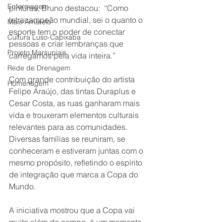
Enfermagem
pinturas, Bruno destacou:  “Como 
tetracampeão mundial, sei o quanto o 
Maio Amarelo
esporte tem o poder de conectar 
Cultura Luso-Capixaba
pessoas e criar lembranças que 
Projeto Marsupiais
carregamos pela vida inteira.” 
Rede de Drenagem
Com grande contribuição do artista 
Homenagem
Felipe Araújo, das tintas Duraplus e 
Cesar Costa, as ruas ganharam mais 
vida e trouxeram elementos culturais 
relevantes para as comunidades. 
Diversas famílias se reuniram, se 
conheceram e estiveram juntas com o 
mesmo propósito, refletindo o espírito 
de integração que marca a Copa do 
Mundo. 
A iniciativa mostrou que a Copa vai 