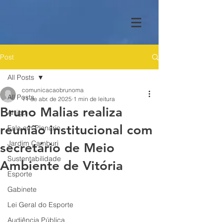
Post
All Posts
comunicacaobrunoma
All Posts
11 de abr. de 2025
1 min de leitura
Bruno Malias realiza
Artigo
reunião institucional com
Fala em Plenário
Jardim Camburi
secretário de Meio
Sustentabilidade
Ambiente de Vitória
Esporte
Gabinete
Lei Geral do Esporte
Audiência Pública