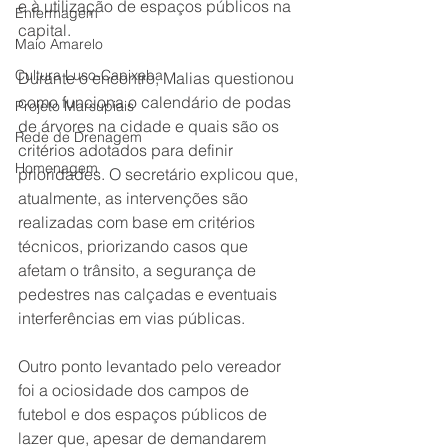
e à utilização de espaços públicos na 
Enfermagem
capital.
Maio Amarelo
Cultura Luso-Capixaba
Durante o encontro, Malias questionou 
como funciona o calendário de podas 
Projeto Marsupiais
de árvores na cidade e quais são os 
Rede de Drenagem
critérios adotados para definir 
Homenagem
prioridades. O secretário explicou que, 
atualmente, as intervenções são 
realizadas com base em critérios 
técnicos, priorizando casos que 
afetam o trânsito, a segurança de 
pedestres nas calçadas e eventuais 
interferências em vias públicas.
Outro ponto levantado pelo vereador 
foi a ociosidade dos campos de 
futebol e dos espaços públicos de 
lazer que, apesar de demandarem 