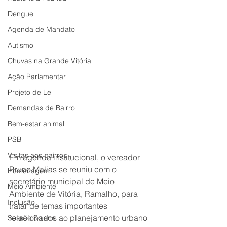
Dengue
Agenda de Mandato
Autismo
Chuvas na Grande Vitória
Ação Parlamentar
Projeto de Lei
Demandas de Bairro
Bem-estar animal
PSB
Visitas aos bairros
Em agenda institucional, o vereador 
Bruno Malias se reuniu com o 
Homenagem
secretário municipal de Meio 
Meio Ambiente
Ambiente de Vitória, Ramalho, para 
Inclusão
tratar de temas importantes 
relacionados ao planejamento urbano 
Sessão Solene