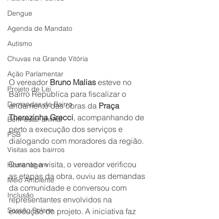
Dengue
Agenda de Mandato
Autismo
Chuvas na Grande Vitória
Ação Parlamentar
O vereador 
Bruno Malias
 esteve no 
Projeto de Lei
Bairro República para fiscalizar o 
Demandas de Bairro
andamento das obras da 
Praça 
Therezinha Grecci
, acompanhando de 
Bem-estar animal
perto a execução dos serviços e 
PSB
dialogando com moradores da região.
Visitas aos bairros
Durante a visita, o vereador verificou 
Homenagem
as etapas da obra, ouviu as demandas 
Meio Ambiente
da comunidade e conversou com 
Inclusão
representantes envolvidos na 
Sessão Solene
execução do projeto. A iniciativa faz 