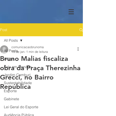
Post
All Posts
comunicacaobrunoma
All Posts
15 de jan.
1 min de leitura
Bruno Malias fiscaliza
Artigo
obra da Praça Therezinha
Fala em Plenário
Jardim Camburi
Grecci, no Bairro
Sustentabilidade
República
Esporte
Gabinete
Lei Geral do Esporte
Audiência Pública