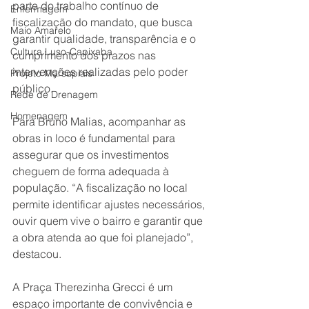
parte do trabalho contínuo de 
Enfermagem
fiscalização do mandato, que busca 
Maio Amarelo
garantir qualidade, transparência e o 
Cultura Luso-Capixaba
cumprimento dos prazos nas 
intervenções realizadas pelo poder 
Projeto Marsupiais
público.
Rede de Drenagem
Homenagem
Para Bruno Malias, acompanhar as 
obras in loco é fundamental para 
assegurar que os investimentos 
cheguem de forma adequada à 
população. “A fiscalização no local 
permite identificar ajustes necessários, 
ouvir quem vive o bairro e garantir que 
a obra atenda ao que foi planejado”, 
destacou.
A Praça Therezinha Grecci é um 
espaço importante de convivência e 