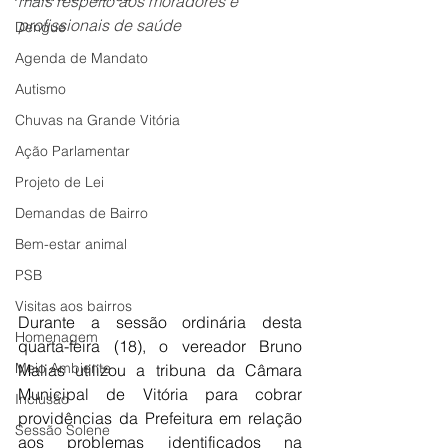
mais respeito aos moradores e 
profissionais de saúde
Dengue
Agenda de Mandato
Autismo
Chuvas na Grande Vitória
Ação Parlamentar
Projeto de Lei
Demandas de Bairro
Bem-estar animal
PSB
Visitas aos bairros
Durante a sessão ordinária desta 
Homenagem
quarta-feira (18), o vereador Bruno 
Meio Ambiente
Malias utilizou a tribuna da Câmara 
Municipal de Vitória para cobrar 
Inclusão
providências da Prefeitura em relação 
Sessão Solene
aos problemas identificados na 