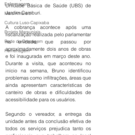
Enfermagem
Unidade Básica de Saúde (UBS) de 
Jardim Camburi. 
Maio Amarelo
Cultura Luso-Capixaba
A cobrança acontece após uma 
Projeto Marsupiais
fiscalização realizada pelo parlamentar 
na unidade, que passou por 
Rede de Drenagem
aproximadamente dois anos de obras 
Homenagem
e foi inaugurada em março deste ano. 
Durante a visita, que aconteceu no 
início na semana, Bruno identificou 
problemas como infiltrações, áreas que 
ainda apresentam características de 
canteiro de obras e dificuldades de 
acessibilidade para os usuários.
Segundo o vereador, a entrega da 
unidade antes da conclusão efetiva de 
todos os serviços prejudica tanto os 