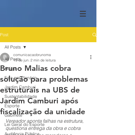
Post
All Posts
comunicacaobrunoma
All Posts
19 de jun.
2 min de leitura
Bruno Malias cobra
Artigo
solução para problemas
Fala em Plenário
Jardim Camburi
estruturais na UBS de
Sustentabilidade
Jardim Camburi após
Esporte
fiscalização da unidade
Gabinete
Vereador aponta falhas na estrutura, 
Lei Geral do Esporte
questiona entrega da obra e cobra 
Audiência Pública