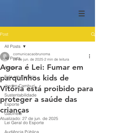
Post
All Posts
comunicacaobrunoma
All Posts
26 de jun. de 2025
2 min de leitura
Agora é Lei: Fumar em
Artigo
parquinhos kids de
Fala em Plenário
Jardim Camburi
Vitória está proibido para
Sustentabilidade
proteger a saúde das
Esporte
crianças
Gabinete
Atualizado:
27 de jun. de 2025
Lei Geral do Esporte
Audiência Pública