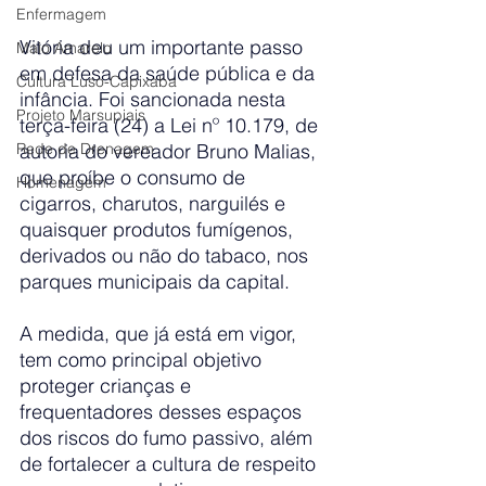
Enfermagem
Vitória deu um importante passo 
Maio Amarelo
em defesa da saúde pública e da 
Cultura Luso-Capixaba
infância. Foi sancionada nesta 
Projeto Marsupiais
terça-feira (24) a Lei nº 10.179, de 
Rede de Drenagem
autoria do vereador Bruno Malias, 
que proíbe o consumo de 
Homenagem
cigarros, charutos, narguilés e 
quaisquer produtos fumígenos, 
derivados ou não do tabaco, nos 
parques municipais da capital.
A medida, que já está em vigor, 
tem como principal objetivo 
proteger crianças e 
frequentadores desses espaços 
dos riscos do fumo passivo, além 
de fortalecer a cultura de respeito 