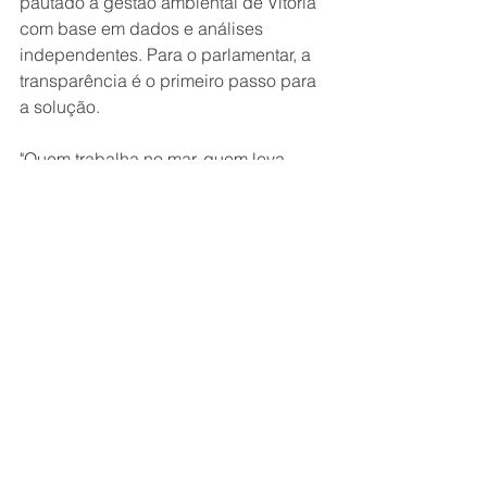
pautado a gestão ambiental de Vitória 
com base em dados e análises 
independentes. Para o parlamentar, a 
transparência é o primeiro passo para 
a solução.
"Quem trabalha no mar, quem leva 
seus filhos para a praia e quem ama a 
nossa cidade merece respostas sérias 
e investimentos em saneamento 
básico que sejam definitivos. A 
poluição não pode mais ser tratada 
como algo normal ou inevitável", afirma 
Bruno.
Assista ao vídeo completo abaixo e 
entenda em detalhes a dinâmica das 
nossas bacias hidrográficas:
https://www.instagram.com/reel/DYDJv