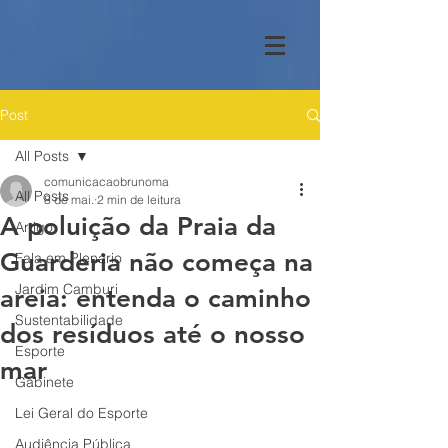
Post
All Posts
comunicacaobrunoma
All Posts
8 de mai.
2 min de leitura
A poluição da Praia da
Artigo
Guarderia não começa na
Fala em Plenário
Jardim Camburi
areia: entenda o caminho
Sustentabilidade
dos resíduos até o nosso
Esporte
mar
Gabinete
Lei Geral do Esporte
Audiência Pública