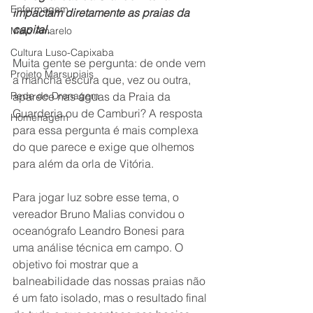
Enfermagem
impactam diretamente as praias da 
capital.
Maio Amarelo
Cultura Luso-Capixaba
Muita gente se pergunta: de onde vem 
Projeto Marsupiais
a mancha escura que, vez ou outra, 
aparece nas águas da Praia da 
Rede de Drenagem
Guarderia ou de Camburi? A resposta 
Homenagem
para essa pergunta é mais complexa 
do que parece e exige que olhemos 
para além da orla de Vitória.
Para jogar luz sobre esse tema, o 
vereador Bruno Malias convidou o 
oceanógrafo Leandro Bonesi para 
uma análise técnica em campo. O 
objetivo foi mostrar que a 
balneabilidade das nossas praias não 
é um fato isolado, mas o resultado final 