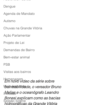
Dengue
Agenda de Mandato
Autismo
Chuvas na Grande Vitória
Ação Parlamentar
Projeto de Lei
Demandas de Bairro
Bem-estar animal
PSB
Visitas aos bairros
Homenagem
Em novo vídeo da série sobre 
Meio Ambiente
balneabilidade, o vereador Bruno 
Malias e o oceanógrafo Leandro 
Inclusão
Bonesi explicam como as bacias 
Sessão Solene
hidrográficas da Grande Vitória 