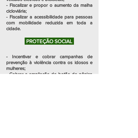
- Fiscalizar e propor o aumento da malha
cicloviária;
- Fiscalizar a acessibilidade para pessoas
com mobilidade reduzida em toda a
cidade.
PROTEÇÃO SOCIAL
- Incentivar e cobrar campanhas de
prevenção à violência contra os idosos e
mulheres;
- Cobrar a ampliação do botão do pânico
e ações de proteção as mulheres vítimas
de violência.
GESTÃO PÚBLICA
- Cobrar a adoção de medidas para a
desburocratização de processos e a
implementação de ferramentas de
tecnologia que auxiliem na melhoria da
transparência.