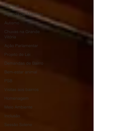
Dengue
Agenda de Mandato
Autismo
Chuvas na Grande
Vitória
Ação Parlamentar
Projeto de Lei
Demandas de Bairro
Bem-estar animal
PSB
Visitas aos bairros
Homenagem
Meio Ambiente
Inclusão
Sessão Solene