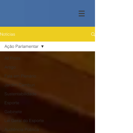
Notícias
Ação Parlamentar
All Posts
Artigo
Fala em Plenário
Jardim Camburi
Sustentabilidade
Esporte
Gabinete
Lei Geral do Esporte
Audiência Pública