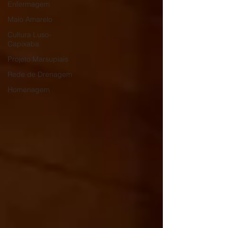
Enfermagem
Maio Amarelo
Cultura Luso-
Capixaba
Projeto Marsupiais
Rede de Drenagem
Homenagem