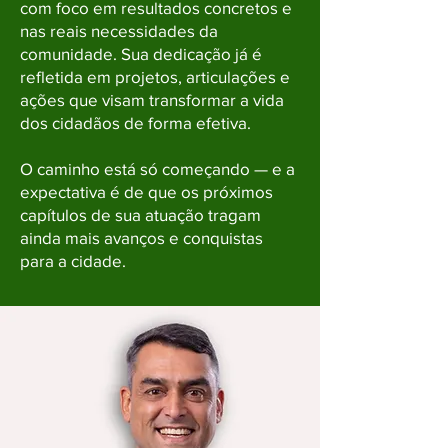
com foco em resultados concretos e
nas reais necessidades da
comunidade. Sua dedicação já é
refletida em projetos, articulações e
ações que visam transformar a vida
dos cidadãos de forma efetiva.
O caminho está só começando — e a
expectativa é de que os próximos
capítulos de sua atuação tragam
ainda mais avanços e conquistas
para a cidade.